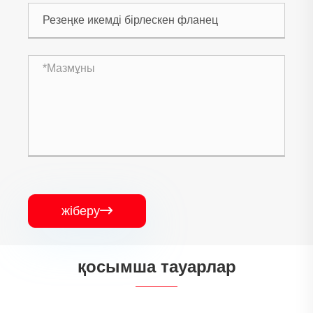
жіберу

қосымша тауарлар