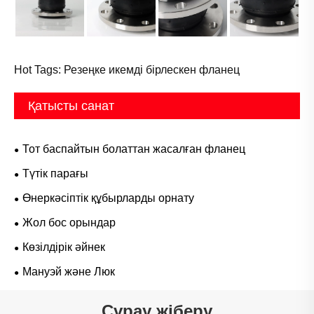
Hot Tags: Резеңке икемді бірлескен фланец
Қатысты санат
Тот баспайтын болаттан жасалған фланец
Түтік парағы
Өнеркәсіптік құбырларды орнату
Жол бос орындар
Көзілдірік әйнек
Мануэй және Люк
Сұрау жіберу