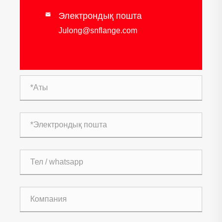
Электрондық пошта

Julong@snflange.com