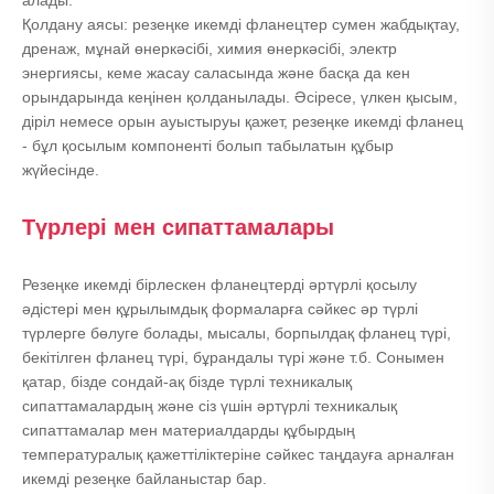
алады.
Қолдану аясы: резеңке икемді фланецтер сумен жабдықтау,
дренаж, мұнай өнеркәсібі, химия өнеркәсібі, электр
энергиясы, кеме жасау саласында және басқа да кен
орындарында кеңінен қолданылады. Әсіресе, үлкен қысым,
діріл немесе орын ауыстыруы қажет, резеңке икемді фланец
- бұл қосылым компоненті болып табылатын құбыр
жүйесінде.
Түрлері мен сипаттамалары
Резеңке икемді бірлескен фланецтерді әртүрлі қосылу
әдістері мен құрылымдық формаларға сәйкес әр түрлі
түрлерге бөлуге болады, мысалы, борпылдақ фланец түрі,
бекітілген фланец түрі, бұрандалы түрі және т.б. Сонымен
қатар, бізде сондай-ақ бізде түрлі техникалық
сипаттамалардың және сіз үшін әртүрлі техникалық
сипаттамалар мен материалдарды құбырдың
температуралық қажеттіліктеріне сәйкес таңдауға арналған
икемді резеңке байланыстар бар.