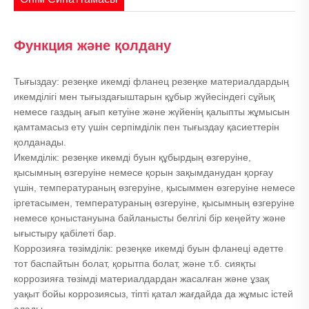
Функция және қолдану
Тығыздау: резеңке икемді фланец резеңке материалдардың
икемділігі мен тығыздағыштарын құбыр жүйесіндегі сұйық
немесе газдың ағып кетуіне және жүйенің қалыпты жұмысын
қамтамасыз ету үшін серпімділік пен тығыздау қасиеттерін
қолданады.
Икемділік: резеңке икемді буын құбырдың өзгеруіне,
қысымның өзгеруіне немесе қорын зақымданудан қорғау
үшін, температураның өзгеруіне, қысыммен өзгеруіне немесе
іргетасымен, температураның өзгеруіне, қысымның өзгеруіне
немесе қоныстануына байланысты белгілі бір кеңейту және
ығыстыру қабілеті бар.
Коррозияға төзімділік: резеңке икемді буын фланеці әдетте
тот баспайтын болат, қорытпа болат, және т.б. сияқты
коррозияға төзімді материалдардан жасалған және ұзақ
уақыт бойы коррозиясыз, тіпті қатал жағдайда да жұмыс істей