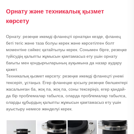
Орнату және техникалық қызмет
көрсету
Орнату: резеңке икемді фланецті орнатқан кезде, фланец
беті тегіс және таза болуы керек және көрсетілген болт
моментіне сәйкес қатайтылуы керек. Сонымен бірге, резеңке
түйісудің қалыпты жұмысын қамтамасыз ету үшін орнату
бағыты мен қондырғыларының ауқымына да назар аудару
қажет.
Техникалық қызмет көрсету: резеңке икемді фланецті үнемі
тексеріп, ұстаңыз. Егер фланецке қосылу резеңке бөлшектері
жасалынған ба, жоқ па, жоқ па, соны тексеріңіз, егер қандай-
да бір проблемалар табылса, оларда проблемалар табылса,
оларды құбырдың қалыпты жұмысын қамтамасыз ету үшін
ауыстыру немесе жөнделуі керек.