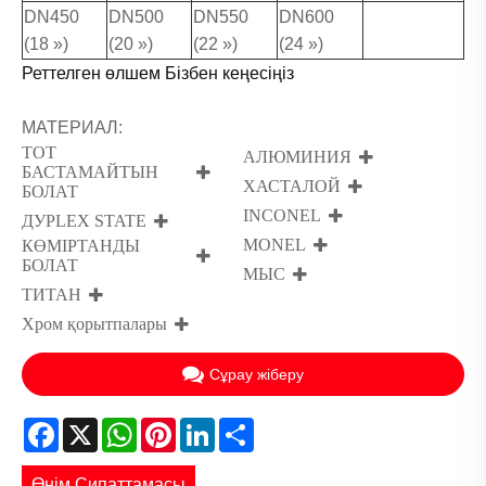
DN450
DN500
DN550
DN600
(18 »)
(20 »)
(22 »)
(24 »)
Реттелген өлшем Бізбен кеңесіңіз
МАТЕРИАЛ:
ТОТ
АЛЮМИНИЯ
БАСТАМАЙТЫН
ХАСТАЛОЙ
БОЛАТ
INCONEL
ДУPLEX STATE
MONEL
КӨМІРТАНДЫ
БОЛАТ
МЫС
ТИТАН
Хром қорытпалары
Сұрау жіберу
Facebook
X
WhatsApp
Pinterest
LinkedIn
Share
Өнім Сипаттамасы