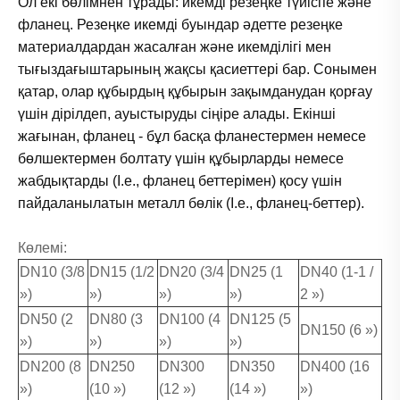
Ол екі бөлімнен тұрады: икемді резеңке түйіспе және
фланец. Резеңке икемді буындар әдетте резеңке
материалдардан жасалған және икемділігі мен
тығыздағыштарының жақсы қасиеттері бар. Сонымен
қатар, олар құбырдың құбырын зақымданудан қорғау
үшін дірілдеп, ауыстыруды сіңіре алады. Екінші
жағынан, фланец - бұл басқа фланестермен немесе
бөлшектермен болтату үшін құбырларды немесе
жабдықтарды (I.e., фланец беттерімен) қосу үшін
пайдаланылатын металл бөлік (I.e., фланец-беттер).
Көлемі:
DN10 (3/8
DN15 (1/2
DN20 (3/4
DN25 (1
DN40 (1-1 /
»)
»)
»)
»)
2 »)
DN50 (2
DN80 (3
DN100 (4
DN125 (5
DN150 (6 »)
»)
»)
»)
»)
DN200 (8
DN250
DN300
DN350
DN400 (16
»)
(10 »)
(12 »)
(14 »)
»)