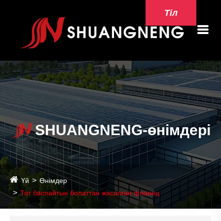
Тіл
SHUANGNENG-өнімдері
Үй
Өнімдер
Тот баспайтын болаттан жасалған фланец