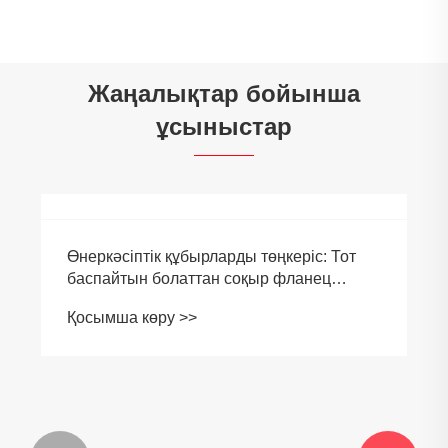
Жаңалықтар бойынша
ұсыныстар
Өнеркәсіптік құбырларды төңкеріс: Тот
баспайтын болаттан соқыр фланец
түсіндірді
Қосымша көру >>