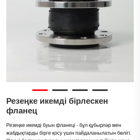
Резеңке икемді бірлескен
фланец
Резеңке икемді буын фланеці - бұл құбырлар мен
жабдықтарды бірге қосу үшін пайдаланылатын бөлігі.