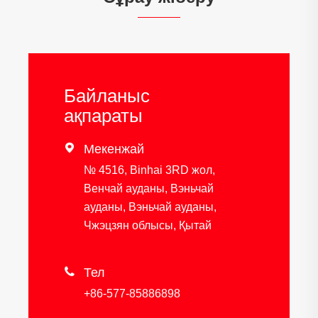
Байланыс
ақпараты

Мекенжай
№ 4516, Binhai 3RD жол,
Венчай ауданы, Вэньчай
ауданы, Вэньчай ауданы,
Чжэцзян облысы, Қытай

Тел
+86-577-85886898