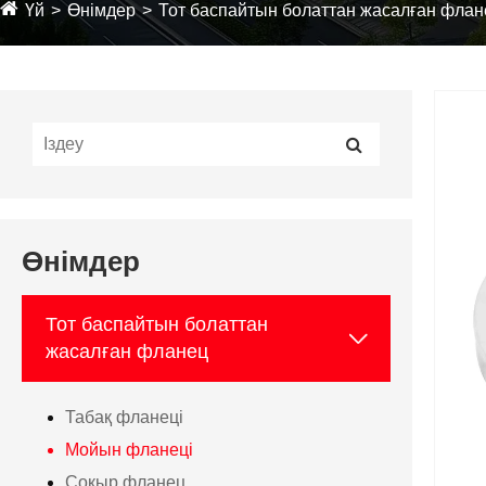
Үй
Өнімдер
Тот баспайтын болаттан жасалған флан
Өнімдер
Тот баспайтын болаттан

жасалған фланец
Табақ фланеці
Мойын фланеці
Соқыр фланец