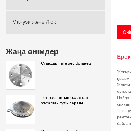
Мануэй және Люк
Өні
Жаңа өнімдер
Ерек
Стандартты емес фланец
Жоғары
қысым 
Жақсы 
орнала
Тот баспайтын болаттан
Пайдал
жасалған түтік парағы
сияқты
Тексер
рентге
байлан