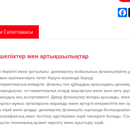
F
м Сипаттамасы
шеліктер мен артықшылықтар
 беріктігі және қаттылығы: дәнекерлеу мойынының фланецтерінің 
мен жүктемелерге төтеп беруге мүмкіндік береді.
герметикалық өнімділік: фланец пен құбырдың арасындағы дәнекерл
сқандықтан, ол герметикалық әсерді жақсартуға және ағып кету қаупі
анудың кең ассортименті: Дәмді фланецтер жоғары қысымды, жоға
 қатал жұмыс орталарына жарамды және әртүрлі өнеркәсіптік кен о
у оңай және қолдау: дәнекерлеу фланецтің сыртында болғандықтан
нографиялық емес тестілеу әдістерімен оңай тексеруге болады. 
ысты техникалық қызмет көрсету және ауыстыру оңай.