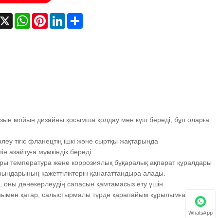
acebook
X
WhatsApp
Pinterest
LinkedIn
Share
ұзын мойын дизайны қосымша қолдау мен күш береді, бұл оларға
еу тігіс фланецтің ішкі және сыртқы жақтарында
н азайтуға мүмкіндік береді.
ры температура және коррозиялық бұқаралық ақпарат құралдары
рындарының қажеттіліктерін қанағаттандыра алады.
, оны дәнекерлеудің сапасын қамтамасыз ету үшін
Сонымен қатар, салыстырмалы түрде қарапайым құрылымға
WhatsApp