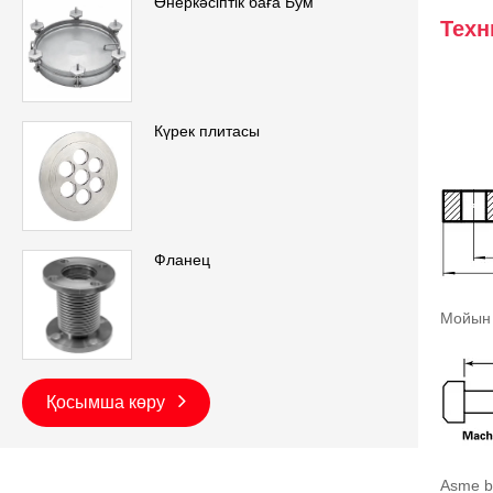
Өнеркәсіптік баға Бум
Техн
Күрек плитасы
Фланец
Мойын 
Қосымша көру
Asme b