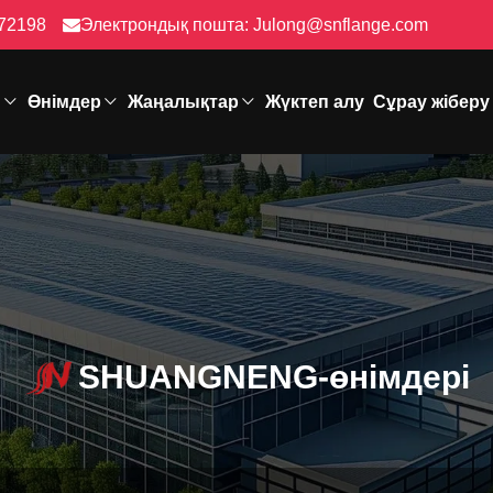
72198
Электрондық пошта:
Julong@snflange.com
ы
Өнімдер
Жаңалықтар
Жүктеп алу
Сұрау жіберу
SHUANGNENG-өнімдері