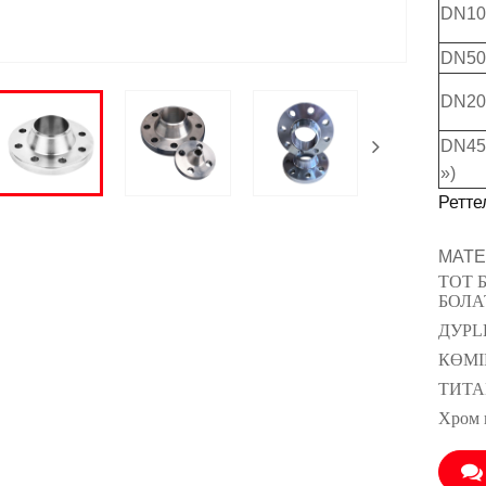
DN10 
DN50 
DN200
DN45
»)
Ретте
МАТЕ
ТОТ 
БОЛА
ДУPL
КӨМІ
ТИТА
Хром 