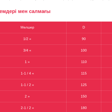
мдері мен салмағы
Мөлшер
D
1/2 «
90
3/4 «
100
1 »
110
1-1 / 4 «
115
1-1 / 2 «
125
2 »
150
2-1 / 2 «
180