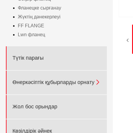
Фланецке сырғанау
Жүктің дәнекерлеуі
FF FLANGE
Lwn фланец
Түтік парағы

Өнеркәсіптік құбырларды орнату
Жол бос орындар
Көзілдірік әйнек