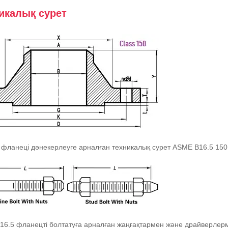
икалық сурет
фланеці дәнекерлеуге арналған техникалық сурет ASME B16.5 150, 
16.5 фланецті болтатуға арналған жаңғақтармен және драйверлер