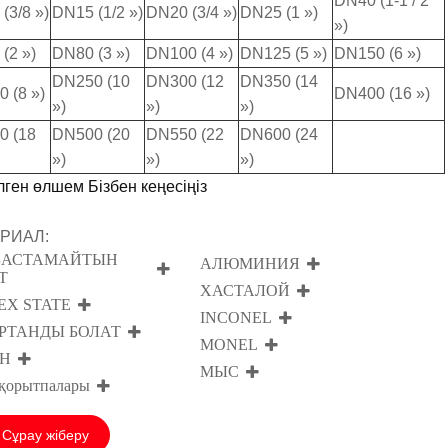
DN40 (1-1 / 2
(3/8 »)
DN15 (1/2 »)
DN20 (3/4 »)
DN25 (1 »)
»)
(2 »)
DN80 (3 »)
DN100 (4 »)
DN125 (5 »)
DN150 (6 »)
DN250 (10
DN300 (12
DN350 (14
 (8 »)
DN400 (16 »)
»)
»)
»)
0 (18
DN500 (20
DN550 (22
DN600 (24
»)
»)
»)
лген өлшем Бізбен кеңесіңіз
РИАЛ:
БАСТАМАЙТЫН
АЛЮМИНИЯ
Т
ХАСТАЛОЙ
EX STATE
INCONEL
РТАНДЫ БОЛАТ
MONEL
Н
МЫС
қорытпалары
Сұрау жіберу