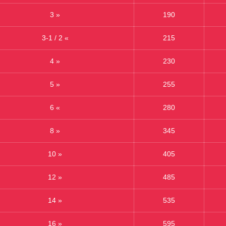
3 »
190
3-1 / 2 «
215
4 »
230
5 »
255
6 «
280
8 »
345
10 »
405
12 »
485
14 »
535
16 »
595