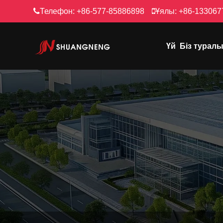
Телефон:
+86-577-85886898
Ұялы:
+86-133067
Үй
Біз турал