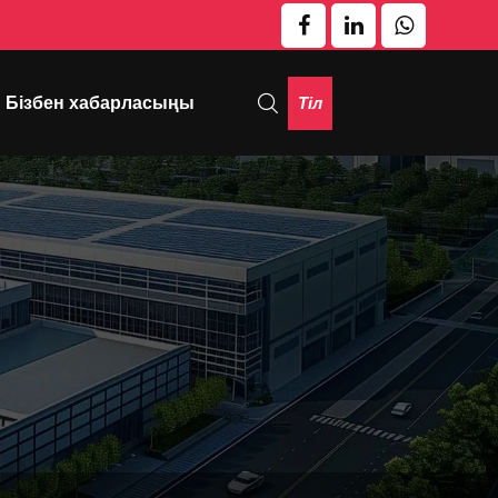
Тіл
Бізбен хабарласыңы