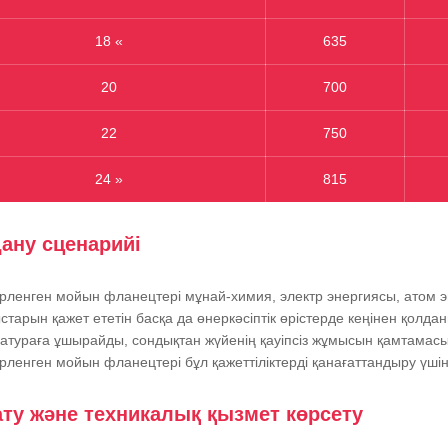
18 «
635
20
700
22
750
24 »
815
ану сценарийі
рленген мойын фланецтері мұнай-химия, электр энергиясы, атом 
старын қажет ететін басқа да өнеркәсіптік өрістерде кеңінен қолд
атураға ұшырайды, сондықтан жүйенің қауіпсіз жұмысын қамтамасыз 
рленген мойын фланецтері бұл қажеттіліктерді қанағаттандыру үші
ту және техникалық қызмет көрсету