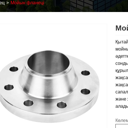
ец
Мойын фланеці
Мо
Қытай
мойны
әдетт
сонды
құрыл
жақса
жақса
сапал
және 
алады
Көлем