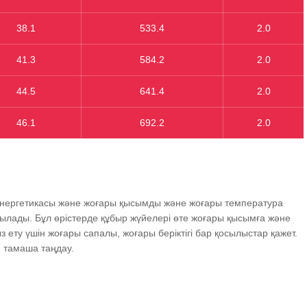
38.1
533.4
2.0
41.3
584.2
2.0
44.5
641.4
2.0
46.1
692.2
2.0
энергетикасы және жоғары қысымды және жоғары температура
анылады. Бұл өрістерде құбыр жүйелері өте жоғары қысымға және
ету үшін жоғары сапалы, жоғары беріктігі бар қосылыстар қажет.
н тамаша таңдау.