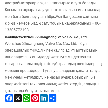
дистрибьюторлар арқылы тапсырыс алуға болады.
Қосымша ақпарат алу үшін техникалық сипаттамалар
мен баға белгілеу үшін https://sn-flange.com сайтына
кіріңіз немесе біздің сату тобына хабарласыңыз + 86-
13306772198
Жөнінде
Wenzhou Shuangneng Valve Co. Co., Ltd.
Wenzhou Shuangneng Valve Co. Co., Ltd. - бұл
операциялық тиімділік пен қауіпсіздікті арттыратын
инновациялық өнімдерді жеткізуге міндеттелген
жоғары сапалы өндірістік құбырлардың шешімдерінің
жетекші провайдері. Тұтынушылардың қанағаттануы
мен үнемі жетілдірілуіне назар аудара отырып, біз
өнеркәсіптегі технологиялық жетістіктердің алдыңғы
қатарында болуға тырысамыз.
Facebook
X
WhatsApp
Pinterest
LinkedIn
Share