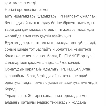
қамтамасыз етеді.
Негізгі ерекшеліктері мен
артықшылықтарыҚұздықтары: Pl Flange-тің жалпақ
бетінің дизайны тығыздау бетіне біркелкі қысымды
таратуды қамтамасыз етеді, тіпті жоғары қысымды
жағдайда ағып кету қаупін азайтыңыз.
Әдеттегіділер: көптеген материалдармен үйлесімді,
соның ішінде тот баспайтын болаттан, көміртекті
болат және легірленген болат, PL FLANGE әр түрлі
салалар мен қосымшаларға сәйкес келеді.
Орнатудың қарапайымдылығы: PL FLLEAND-тің
қарапайым, бірақ берік дизайны тез және оңай
орнатуға, тоқтап, жұмыс уақытын азайтуға мүмкіндік
береді.
Тұрақтылық: Жоғары сапалы материалдар мен
алдыңғы қатарлы өндіріс техникасын қолдана