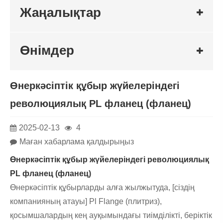
Жаңалықтар
Өнімдер
Өнеркәсіптік құбыр жүйелеріндегі
революциялық PL фланец (фланец)
2025-02-13
4
Маған хабарлама қалдырыңыз
Өнеркәсіптік құбыр жүйелеріндегі революциялық
PL фланец (фланец)
Өнеркәсіптік құбырларды алға жылжытуда, [сіздің
компанияның атауы] Pl Flange (плитриз),
қосымшалардың кең ауқымындағы тиімділікті, беріктік