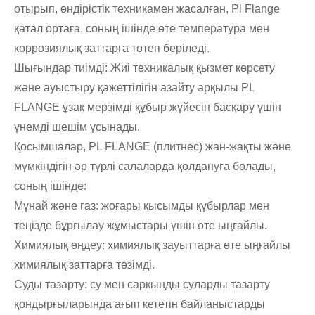
отырып, өндірістік техникамен жасалған, Pl Flange
қатал ортаға, соның ішінде өте температура мен
коррозиялық заттарға төтеп беріледі.
Шығындар тиімді: Жиі техникалық қызмет көрсету
және ауыстыру қажеттілігін азайту арқылы PL
FLANGE ұзақ мерзімді құбыр жүйесін басқару үшін
үнемді шешім ұсынады.
Қосымшалар, PL FLANGE (плитнес) жан-жақты және
мүмкіндігін әр түрлі салаларда қолдануға болады,
соның ішінде:
Мұнай және газ: жоғары қысымды құбырлар мен
теңізде бұрғылау жұмыстары үшін өте ыңғайлы.
Химиялық өңдеу: химиялық зауыттарға өте ыңғайлы
химиялық заттарға төзімді.
Суды тазарту: су мен сарқынды суларды тазарту
қондырғыларында ағып кететін байланыстарды