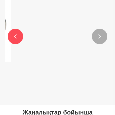


Фланец
Қосымша көру >>
Жаңалықтар бойынша