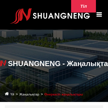
Тіл
SHUANGNENG - Жаңалықта
Үй
Жаңалықтар
Өнеркәсіп жаңалықтары