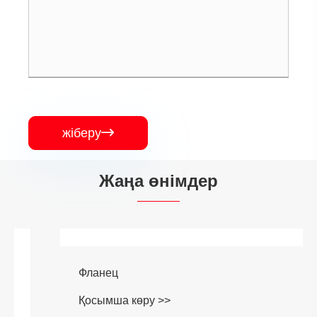
жіберу

Жаңа өнімдер