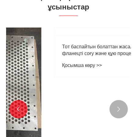
ұсыныстар

