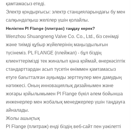
қамтамасыз етеді.
Электр қондырғысы: электр станцияларындағы бу мен
салқындатқыш желілер үшін қолайлы.
Неліктен Pl Flange (плитрас) таңдау керек?
Wenzhou Shuangneng Valve Co. Co., Ltd., біз сенімді
және тиімді құбыр жүйелерінің маңыздылығын
түсінеміз. PL FLANGE (плейжап) - бұл біздің
клиенттерімізді тек жиналып қана қоймай, өнеркәсіптік
стандарттардан асып түсетін өніммен қамтамасыз
етуге бағытталған ауқымды зерттеулер мен дамудың
нәтижесі. Оның инновациялық дизайнымен және
жоғары қойылымымен Pl Flange бүкіл әлем бойынша
инженерлер мен жобалық менеджерлер үшін таңдауға
айналады.
Жолы ашықтық
Pl Flange (плитраж) енді біздің веб-сайт пен уәкілетті