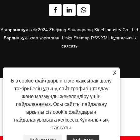
Авторлық құқық © 2024 Zhejiang Shuangneng Steel Industry Co., Ltd.
Барлық құқықтар қорғалған.
Links
Sitemap
RSS
XML
Құпиялылық
саясаты
X
Біз cookie файлдарын сізге жақсырақ шолу
тәжірибесін ұсыну, сайт трафигін талдау
және мазмұнды жекелендіру үшін
пайдаланамыз. Осы сайтты пайдалану
арқылы сіз cookie файлдарын
пайдалануымызға келісесіз.
Құпиялылық
саясаты