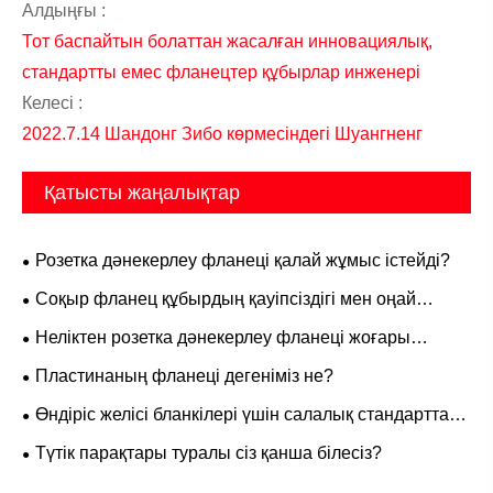
Алдыңғы :
Тот баспайтын болаттан жасалған инновациялық,
стандартты емес фланецтер құбырлар инженері
Келесі :
2022.7.14 Шандонг Зибо көрмесіндегі Шуангненг
Қатысты жаңалықтар
Розетка дәнекерлеу фланеці қалай жұмыс істейді?
Соқыр фланец құбырдың қауіпсіздігі мен оңай
техникалық қызмет көрсетуді қалай қамтамасыз ете
Неліктен розетка дәнекерлеу фланеці жоғары
алады?
қысымды құбыр жүйелері үшін маңызды?
Пластинаның фланеці дегеніміз не?
Өндіріс желісі бланкілері үшін салалық стандарттар
қандай
Түтік парақтары туралы сіз қанша білесіз?