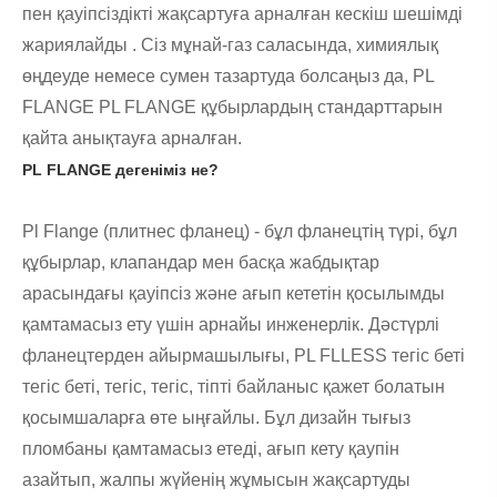
пен қауіпсіздікті жақсартуға арналған кескіш шешімді
жариялайды . Сіз мұнай-газ саласында, химиялық
өңдеуде немесе сумен тазартуда болсаңыз да, PL
FLANGE PL FLANGE құбырлардың стандарттарын
қайта анықтауға арналған.
PL FLANGE дегеніміз не?
Pl Flange (плитнес фланец) - бұл фланецтің түрі, бұл
құбырлар, клапандар мен басқа жабдықтар
арасындағы қауіпсіз және ағып кететін қосылымды
қамтамасыз ету үшін арнайы инженерлік. Дәстүрлі
фланецтерден айырмашылығы, PL FLLESS тегіс беті
тегіс беті, тегіс, тегіс, тіпті байланыс қажет болатын
қосымшаларға өте ыңғайлы. Бұл дизайн тығыз
пломбаны қамтамасыз етеді, ағып кету қаупін
азайтып, жалпы жүйенің жұмысын жақсартуды